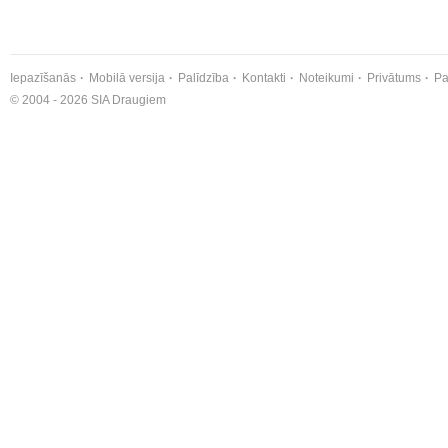
Iepazīšanās
Mobilā versija
Palīdzība
Kontakti
Noteikumi
Privātums
Pa
© 2004 - 2026 SIA Draugiem