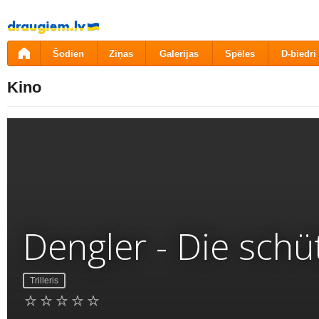
Pāriet
uz
saturu
Šodien
Ziņas
Galerijas
Spēles
D-biedri
Kino
Dengler - Die sch
Trilleris