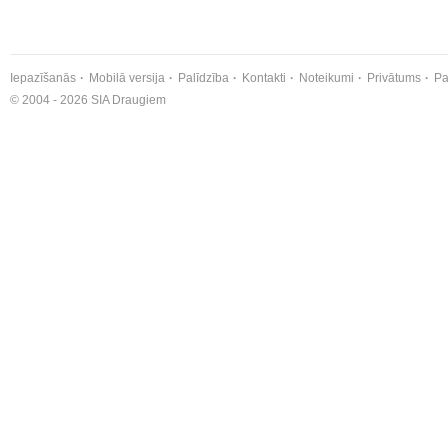
Iepazīšanās
Mobilā versija
Palīdzība
Kontakti
Noteikumi
Privātums
Pa
© 2004 - 2026 SIA Draugiem