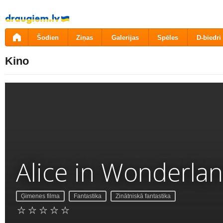
Pāriet
uz
saturu
Šodien
Ziņas
Galerijas
Spēles
D-biedri
Kino
Alice in Wonderla
Ģimenes filma
Fantastika
Zinātniskā fantastika