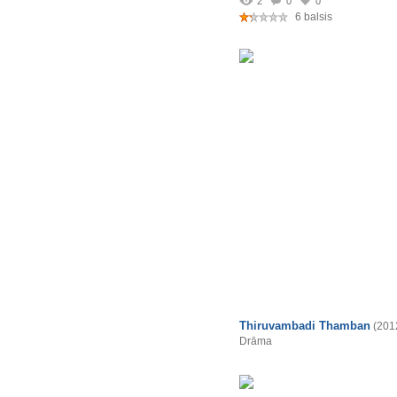
2
0
0
6 balsis
Thiruvambadi Thamban
(201
Drāma