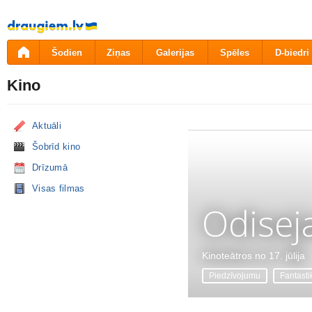
Pāriet
uz
saturu
Šodien
Ziņas
Galerijas
Spēles
D-biedri
Kino
Aktuāli
Šobrīd kino
Drīzumā
Visas filmas
Odisej
Kinoteātros no 17. jūlija
Piedzīvojumu
Fantasti