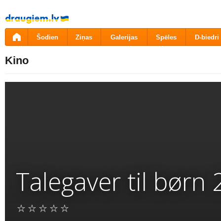
Pāriet
uz
saturu
Šodien
Ziņas
Galerijas
Spēles
D-biedri
Kino
Talegaver til børn