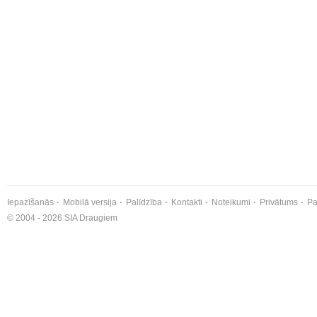
Iepazīšanās
Mobilā versija
Palīdzība
Kontakti
Noteikumi
Privātums
Pa
© 2004 - 2026 SIA Draugiem