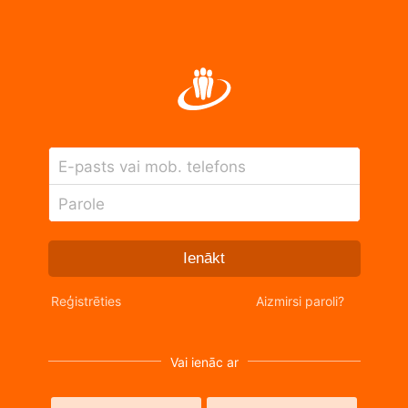
E-pasts vai mob. telefons
Parole
Ienākt
Reģistrēties
Aizmirsi paroli?
Vai ienāc ar