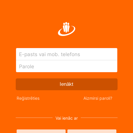
E-pasts vai mob. telefons
Parole
Ienākt
Reģistrēties
Aizmirsi paroli?
Vai ienāc ar