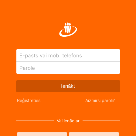
E-pasts vai mob. telefons
Parole
Ienākt
Reģistrēties
Aizmirsi paroli?
Vai ienāc ar