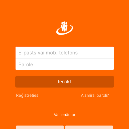
E-pasts vai mob. telefons
Parole
Ienākt
Reģistrēties
Aizmirsi paroli?
Vai ienāc ar