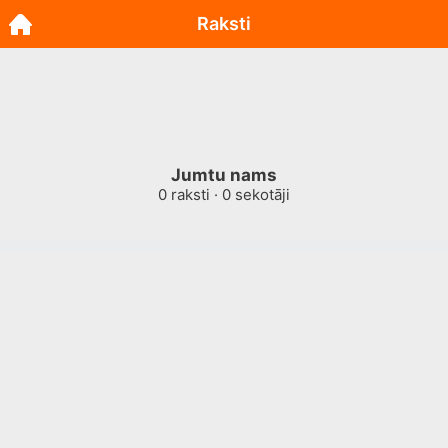
Raksti
Jumtu nams
0
raksti ·
0
sekotāji