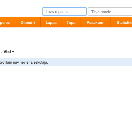
pēles
D-biedri
Lapas
Tops
Pasākumi
Statistik
 -
Visi
profilam nav neviena sekotāja.