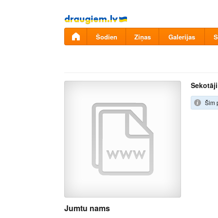
Pāriet
uz
saturu
Šodien
Ziņas
Galerijas
S
Sekotāji
Šim 
Jumtu nams