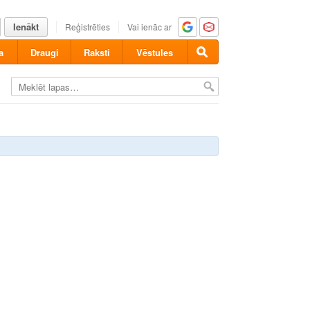
Ienākt
Reģistrēties
Vai ienāc ar
a
Draugi
Raksti
Vēstules