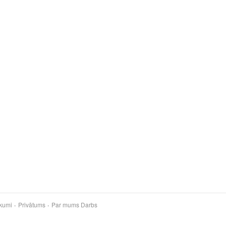
kumi
Privātums
Par mums
Darbs