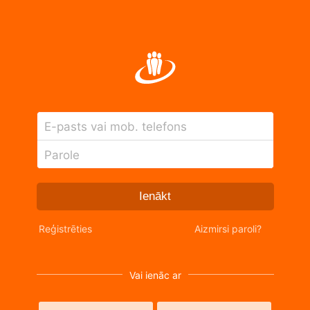
E-pasts vai mob. telefons
Parole
Ienākt
Reģistrēties
Aizmirsi paroli?
Vai ienāc ar