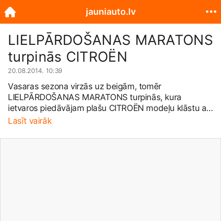
jauniauto.lv
LIELPĀRDOŠANAS MARATONS
turpinās CITROËN
20.08.2014. 10:39
Vasaras sezona virzās uz beigām, tomēr
LIELPĀRDOŠANAS MARATONS turpinās, kura
ietvaros piedāvājam plašu CITROËN modeļu klāstu ar
ražotāja atlaidēm. Vairāk
Lasīt vairāk
http://jauniauto.iauto.lv/rebates/show/...