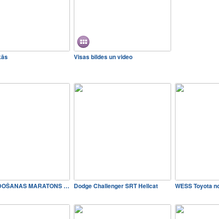
kās
Visas bildes un video
LIELPĀRDOŠANAS MARATONS tur…
Dodge Challenger SRT Hellcat
WESS Toyota no