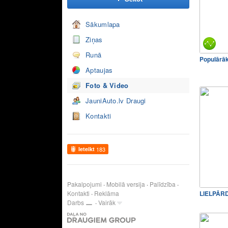
Sākumlapa
Ziņas
Runā
Populārā
Aptaujas
Foto & Video
JauniAuto.lv Draugi
Kontakti
Ieteikt
183
Pakalpojumi
Mobilā versija
Palīdzība
Kontakti
Reklāma
Darbs
Vairāk