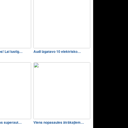
s! Lai lustīg…
Audi izgatavo 10 elektrisko…
jas superaut…
Viens nopasaules ātrākajiem…