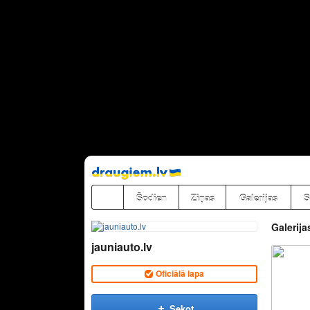
Pāriet
uz
saturu
Šodien
Ziņas
Galerijas
S
Galerija
jauniauto.lv
Oficiālā lapa
Sekot