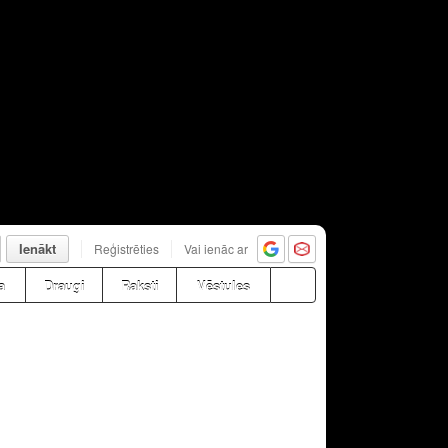
Ienākt
Reģistrēties
Vai ienāc ar
a
Draugi
Raksti
Vēstules