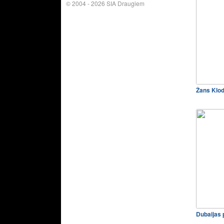
© 2004 - 2026 SIA Draugiem
Žans Klo
Dubaijas 