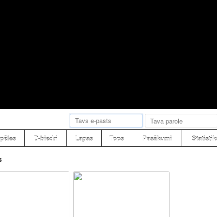
pēles
D-biedri
Lapas
Tops
Pasākumi
Statistik
s