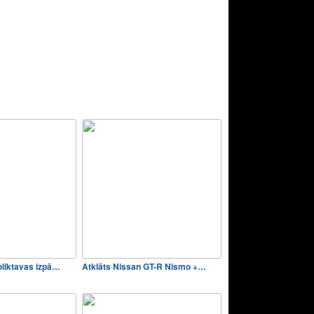
liktavas izpā…
Atklāts Nissan GT-R Nismo +…