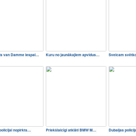
ds van Damme iespai…
Kuru no jaunākajiem apvidus…
Sveicam svētko
policijai nopirkts…
Priekšlaicīgi atklāti BMW M…
Dubaijas polici