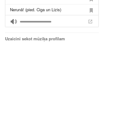
Nerunā! (pied. Ciga un Lizis)
Monētas (pied.armija)
Es čīzoju
Uzaicini sekot mūziķa profilam
Es Vēlos (ar Gelperu un Cigu) (prod.Kashuks)
Meitenes Gabals
Ceļš
Duelis ar sevi pied.Edavārdi
Drāmas pied.Alekss Dinamo
No Pagrabstāva pied.KZR
Hronikas Pied.Nātre
Tu pats pied.Einārs
Gabals