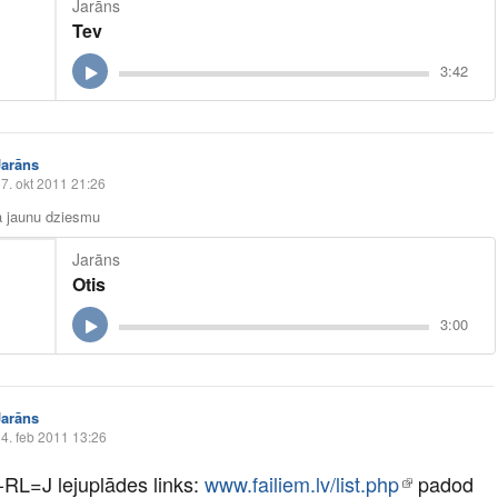
Jarāns
Tev
3:42
Jarāns
7. okt 2011 21:26
a jaunu dziesmu
Jarāns
Otis
3:00
Jarāns
4. feb 2011 13:26
-RL=J lejuplādes links:
www.failiem.lv/list.php
padod