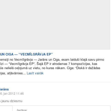
UN CIGA — “VECMĪLGRĀVJA EP”
 emsiji no Vecmīlgrāvja — Jarāns un Ciga, esam laiduši klajā savu pirmo
līzi — “Vecmīlgrāvja EP”. Šajā EP ir atrodamas 7 kompozīcijas, kas
jūs nelielā ceļojumā uz vietu, no kuras nākam. Ciga: “Diskā ir dažādas
jas, atļāvāmies...
Lasīt vairāk
Jarāns
6. jan 2012 11:46
a jaunu dziesmu
Jarāns