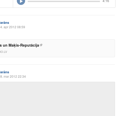
4:16
Jarāns
4. apr 2012 08:59
s un Maķis-Reputācija
IO.LV
Jarāns
8. mar 2012 22:34