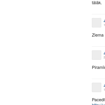
tālāk.
1
Ziema 
2
Piramī
1
Pacedlt
http:/