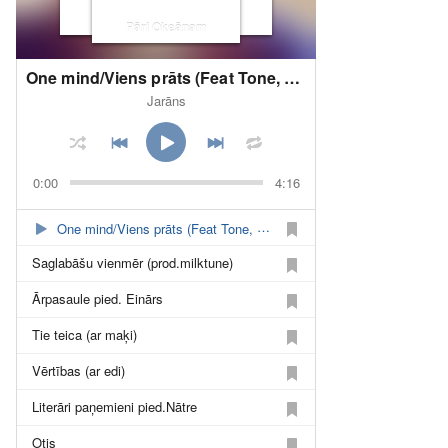
Pāri Okeānam
One mind/Viens prāts (Feat Tone, Vorheez)
Jarāns
0:00
4:16
One mind/Viens prāts (Feat Tone, Vorheez)
Saglabāšu vienmēr (prod.milktune)
Ārpasaule pied. Einārs
Tie teica (ar maķi)
Vērtības (ar edi)
Literāri paņemieni pied.Nātre
Otis