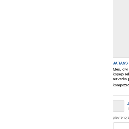
JARĀNS 
Mēs, divi
kopējo re
aizvedīs 
kompozīci
1
pievienoj