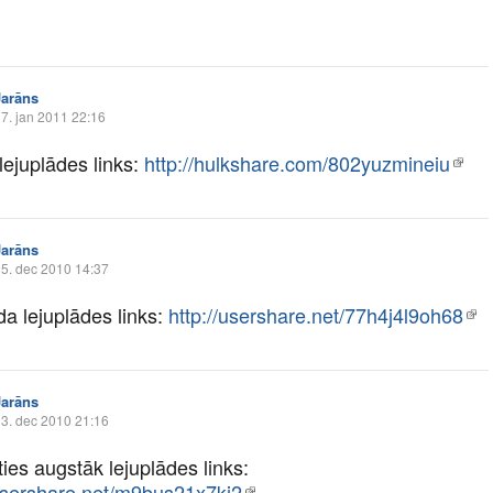
Jarāns
7. jan 2011 22:16
lejuplādes links:
http://hulkshare.com/802yuzmineiu
Jarāns
5. dec 2010 14:37
da lejuplādes links:
http://usershare.net/77h4j4l9oh68
Jarāns
3. dec 2010 21:16
ies augstāk lejuplādes links:
/usershare.net/m9bus21x7ki2