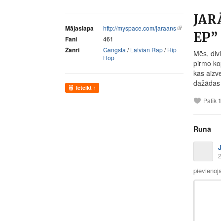
JAR
Mājaslapa
http://myspace.com/jaraans
EP”
Fani
461
Žanri
Gangsta
/
Latvian Rap
/
Hip
Mēs, div
Hop
pirmo ko
kas aizve
dažādas 
Ieteikt
1
Patīk
Runā
2
pievienoj