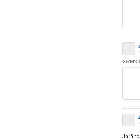
1
pievienoj
1
Jarāns