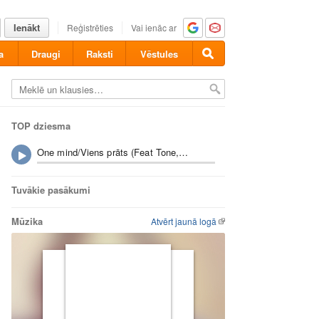
Ienākt
Reģistrēties
Vai ienāc ar
a
Draugi
Raksti
Vēstules
TOP dziesma
One mind/Viens prāts (Feat Tone, Vorheez)
Tuvākie pasākumi
Mūzika
Atvērt jaunā logā