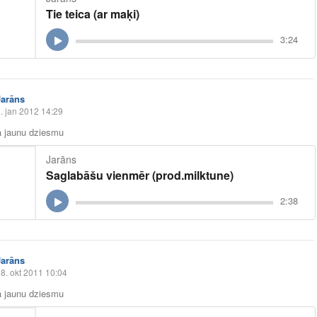
Tie teica (ar maķi)
3:24
Jarāns
. jan 2012 14:29
a jaunu dziesmu
Jarāns
Saglabāšu vienmēr (prod.milktune)
2:38
Jarāns
8. okt 2011 10:04
a jaunu dziesmu