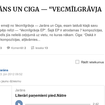
ĀNS UN CIGA — “VECMĪLGRĀVJA
i emsiji no Vecmīlgrāvja — Jarāns un Ciga, esam laiduši klajā savu
pējo relīzi — “Vecmīlgrāvja EP”. Šajā EP ir atrodamas 7 kompozīcijas,
dīs jūs nelielā ceļojumā uz vietu, no kuras nākam. Ciga: “Diskā ir
kompozīcijas, atļāvāmies...
13
Komentēt
2
Iesaka
13
Rādīt ieteikumus
Jarāns
3. jūn 2012 09:52
a jaunu dziesmu
Jarāns
Literāri paņemieni pied.Nātre
2:42