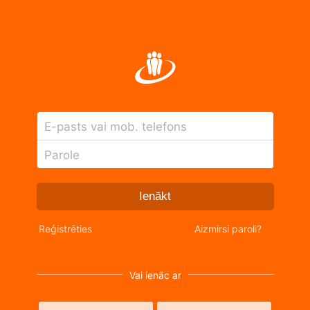
E-pasts vai mob. telefons
Parole
Ienākt
Reģistrēties
Aizmirsi paroli?
Vai ienāc ar