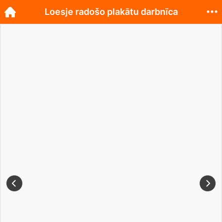
Loesje radošo plakātu darbnīca