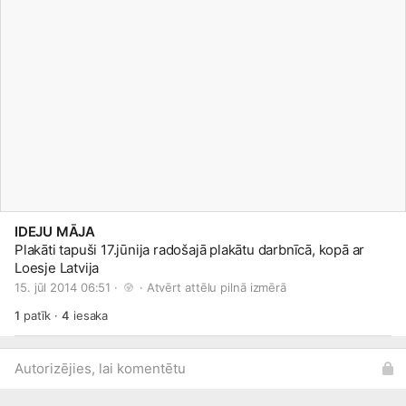
IDEJU MĀJA
Plakāti tapuši 17.jūnija radošajā plakātu darbnīcā, kopā ar
Loesje Latvija
15. jūl 2014 06:51 · 
 · 
Atvērt attēlu pilnā izmērā
1
patīk
·
4
iesaka
Autorizējies, lai komentētu