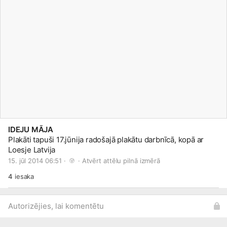
IDEJU MĀJA
Plakāti tapuši 17.jūnija radošajā plakātu darbnīcā, kopā ar
Loesje Latvija
15. jūl 2014 06:51 · 
 · 
Atvērt attēlu pilnā izmērā
4
iesaka
Autorizējies, lai komentētu