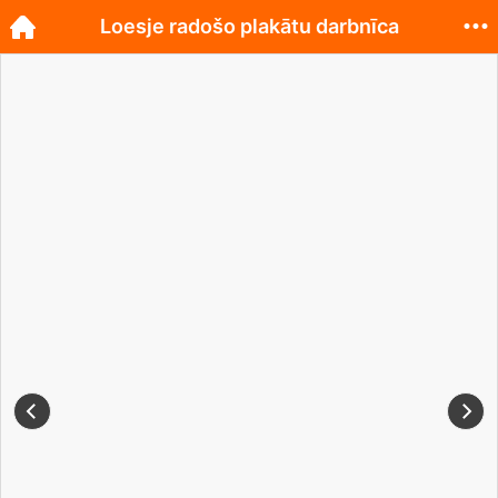
Loesje radošo plakātu darbnīca