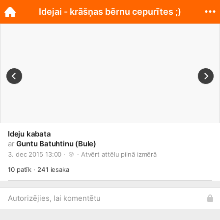
Idejai - krāšņas bērnu cepurītes ;)
Ideju kabata
ar
Guntu Batuhtinu (Bule)
3. dec 2015 13:00 · 
 · 
Atvērt attēlu pilnā izmērā
10
patīk
·
241
iesaka
Autorizējies, lai komentētu