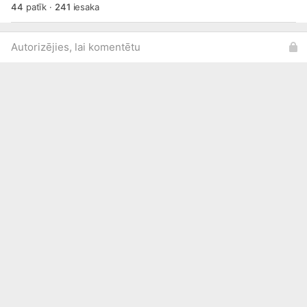
44
patīk
·
241
iesaka
Autorizējies, lai komentētu