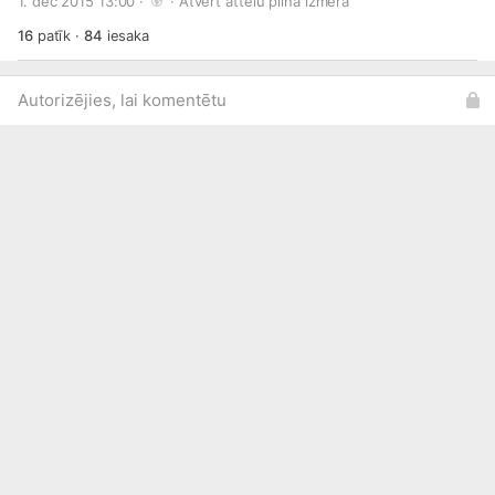
1. dec 2015 13:00 · 
 · 
Atvērt attēlu pilnā izmērā
16
patīk
·
84
iesaka
Autorizējies, lai komentētu