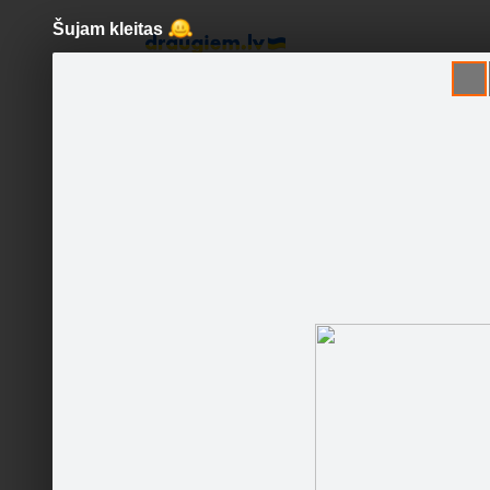
Šujam kleitas
Pāriet
uz
saturu
Šodien
Ziņas
Galerijas
S
Ideju kabata
Oficiālā lapa
Sekot
Sākumlapa
Galerija
Jaunumi
Kontakti
Patīk
Ieteikt
187