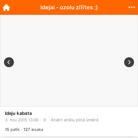
Idejai - ozolu zīlītes ;)
Ideju kabata
3. nov 2015 13:00 · 
 · 
Atvērt attēlu pilnā izmērā
15
patīk
·
127
iesaka