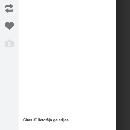
Iesaka
127
Citas šī lietotāja galerijas