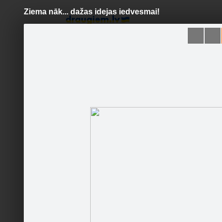
Ziema nāk... dažas idejas iedvesmai!
Pāriet
uz
saturu
Šodien
Ziņas
Galerijas
S
Ideju kabata
Oficiālā lapa
Sekot
Sākumlapa
Galerija
Jaunumi
Kontakti
Ieteikt
187