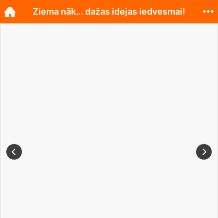
Ziema nāk... dažas idejas iedvesmai!