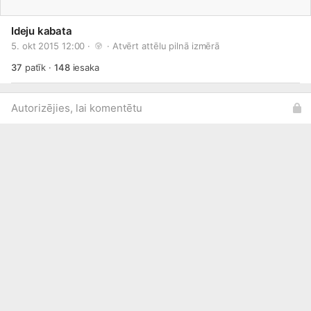
Ideju kabata
5. okt 2015 12:00 · 
 · 
Atvērt attēlu pilnā izmērā
37
patīk
·
148
iesaka
Autorizējies, lai komentētu