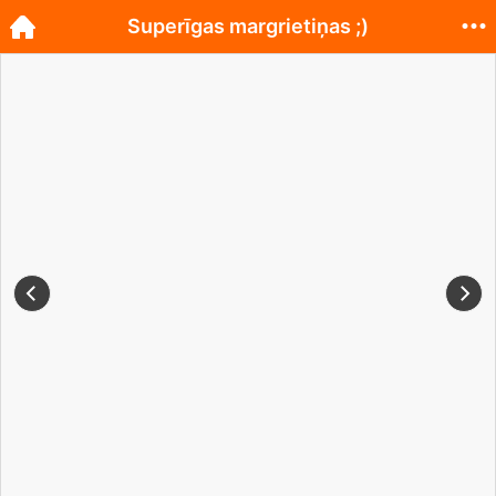
Superīgas margrietiņas ;)