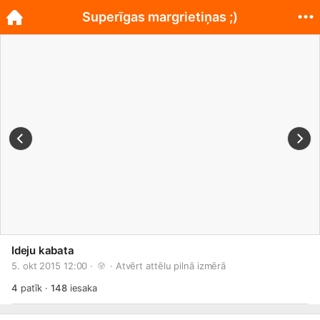
Superīgas margrietiņas ;)
Ideju kabata
5. okt 2015 12:00 · 
 · 
Atvērt attēlu pilnā izmērā
4
patīk
·
148
iesaka