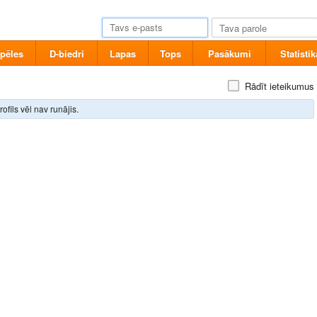
pēles
D-biedri
Lapas
Tops
Pasākumi
Statistik
Rādīt ieteikumus
rofils vēl nav runājis.