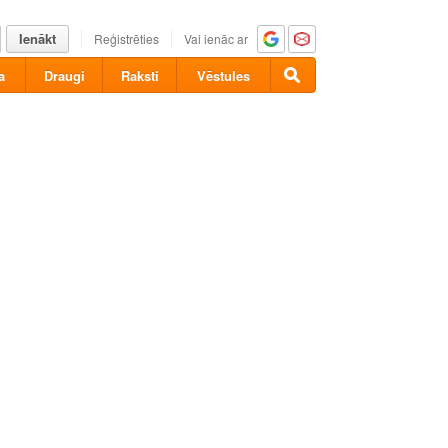
Ienākt
Reģistrēties
Vai ienāc ar
a
Draugi
Raksti
Vēstules