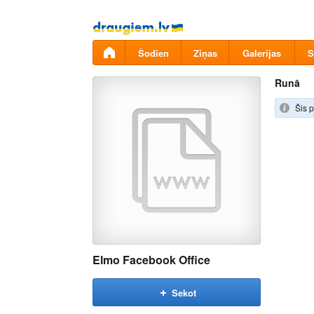
Pāriet
uz
saturu
Šodien
Ziņas
Galerijas
S
Runā
Šis p
Elmo Facebook Office
Sekot