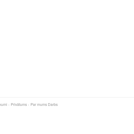
kumi
Privātums
Par mums
Darbs