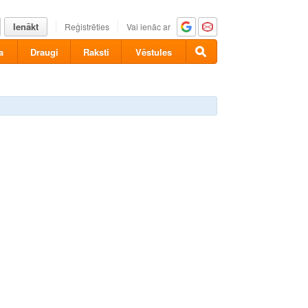
Ienākt
Reģistrēties
Vai ienāc ar
a
Draugi
Raksti
Vēstules