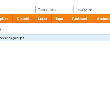
pēles
D-biedri
Lapas
Tops
Pasākumi
Statistik
s
nevienas galerijas