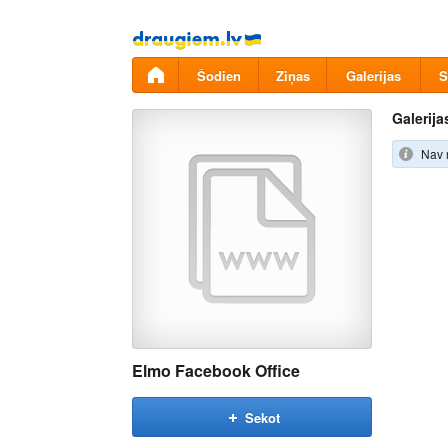
Pāriet
uz
saturu
Šodien
Ziņas
Galerijas
S
Galerija
Nav 
Elmo Facebook Office
Sekot