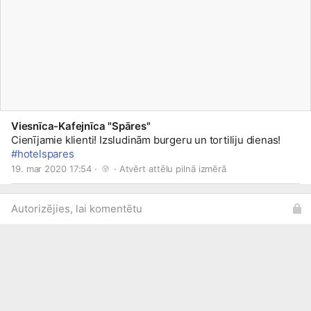
Viesnīca-Kafejnīca "Spāres"
Cienījamie klienti! Izsludinām burgeru un tortiliju dienas!
#hotelspares
19. mar 2020 17:54 · 
 · 
Atvērt attēlu pilnā izmērā
Autorizējies, lai komentētu