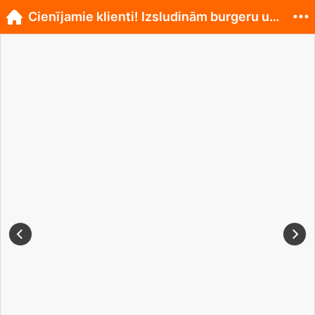
Cienījamie klienti! Izsludinām burgeru un torti...