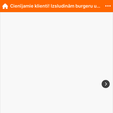
Cienījamie klienti! Izsludinām burgeru un torti...