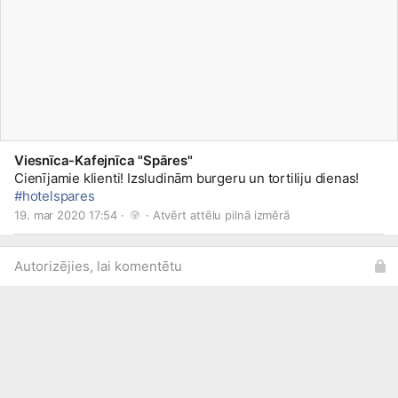
Viesnīca-Kafejnīca "Spāres"
Cienījamie klienti! Izsludinām burgeru un tortiliju dienas!
#hotelspares
19. mar 2020 17:54 · 
 · 
Atvērt attēlu pilnā izmērā
Autorizējies, lai komentētu