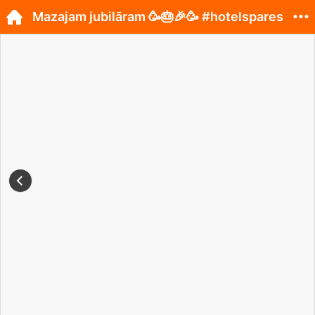
Mazajam jubilāram 🥳🎂🎉🥳 #hotelspares