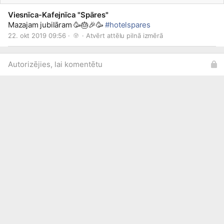
Viesnīca-Kafejnīca "Spāres"
Mazajam jubilāram 🥳🎂🎉🥳
#hotelspares
22. okt 2019 09:56 · 
 · 
Atvērt attēlu pilnā izmērā
Autorizējies, lai komentētu