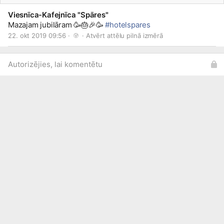
Viesnīca-Kafejnīca "Spāres"
Mazajam jubilāram 🥳🎂🎉🥳
#hotelspares
22. okt 2019 09:56 · 
 · 
Atvērt attēlu pilnā izmērā
Autorizējies, lai komentētu