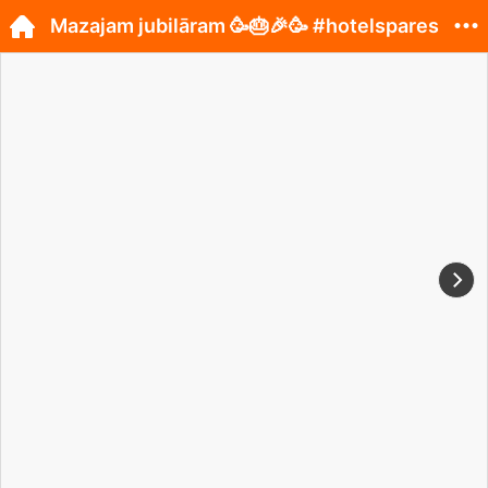
Mazajam jubilāram 🥳🎂🎉🥳 #hotelspares