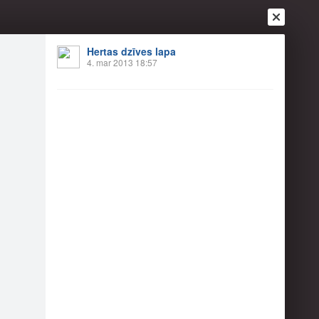
Hertas dzīves lapa
4. mar 2013 18:57
Ienākt
Reģistrēties
Vai ienāc ar
a
Draugi
Raksti
Vēstules
erā