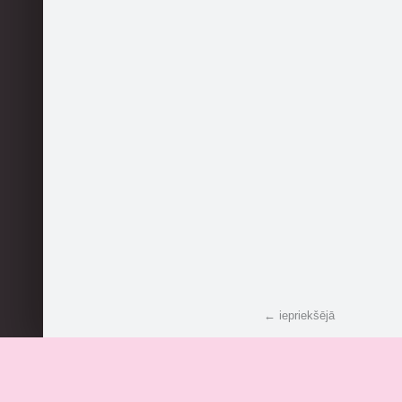
← iepriekšējā