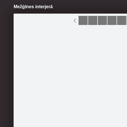
Mežģīnes interjerā
Pāriet
uz
saturu
Šodien
Ziņas
Galerijas
S
Hertas dzīves lapa