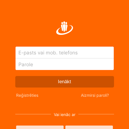
E-pasts vai mob. telefons
Parole
Ienākt
Reģistrēties
Aizmirsi paroli?
Vai ienāc ar