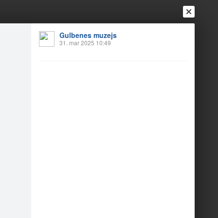
Ienākt
Reģistrēties
Vai ienāc ar
Gulbenes muzejs
31. mar 2025 10:49
a
Draugi
Raksti
Vēstules
2