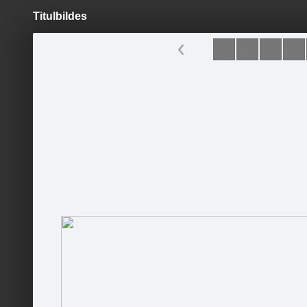
Titulbildes
Pāriet
uz
saturu
Šodien
Ziņas
Galerijas
S
Gulbenes muzejs
Sekot
Sākumlapa
Galerija
Jaunumi
Kontakti
Pasākumi