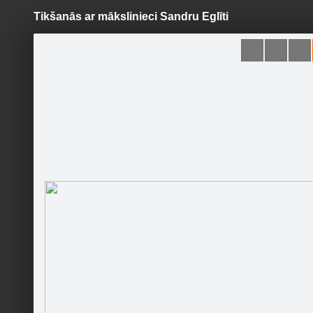
Tikšanās ar mākslinieci Sandru Eglīti
Pāriet
uz
saturu
Šodien
Ziņas
Galerijas
S
Gulbenes muzejs
Sekot
Sākumlapa
Galerija
Jaunumi
Kontakti
Pasākumi
Gulbene