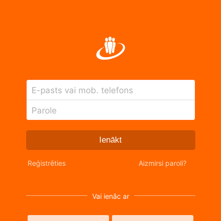
E-pasts vai mob. telefons
Parole
Ienākt
Reģistrēties
Aizmirsi paroli?
Vai ienāc ar