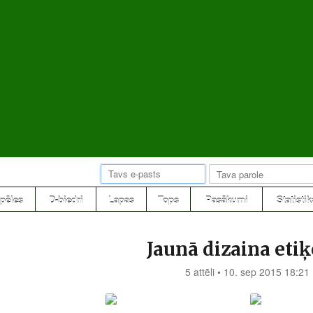
pēles
D-biedri
Lapas
Tops
Pasākumi
Statistik
Jaunā dizaina etiķ
5 attēli • 10. sep 2015 18:21