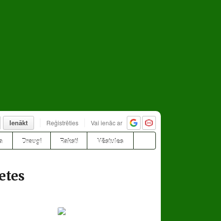
Ienākt
Reģistrēties
Vai ienāc ar
a
Draugi
Raksti
Vēstules
etes