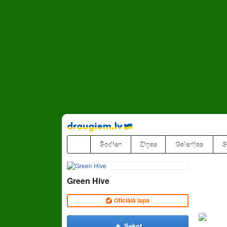
Pāriet
uz
saturu
Šodien
Ziņas
Galerijas
S
Green Hive
Oficiālā lapa
Sekot