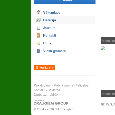
Sākumlapa
Galerija
Jaunumi
Kontakti
Medus ar 
Runā
Viesu grāmata
Ieteikt
115
Pakalpojumi
Mobilā versija
Palīdzība
Kontakti
Reklāma
medus ar
Darbs
Vairāk
Patīk
© 2004 - 2026 SIA Draugiem