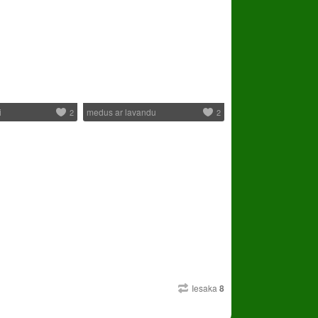
i
medus ar lavandu
2
2
Iesaka
8