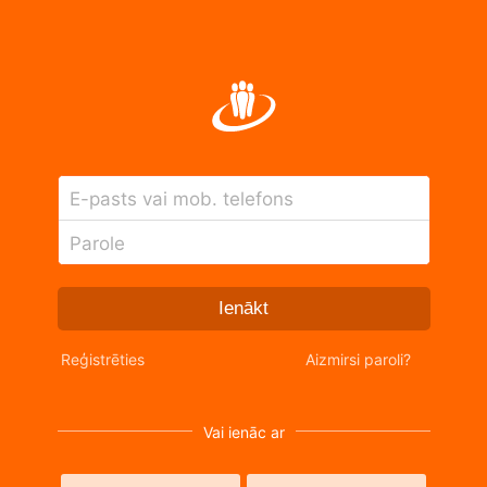
E-pasts vai mob. telefons
Parole
Ienākt
Reģistrēties
Aizmirsi paroli?
Vai ienāc ar