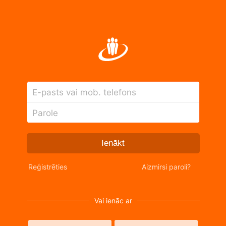
E-pasts vai mob. telefons
Parole
Ienākt
Reģistrēties
Aizmirsi paroli?
Vai ienāc ar