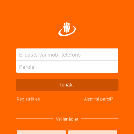
E-pasts vai mob. telefons
Parole
Ienākt
Reģistrēties
Aizmirsi paroli?
Vai ienāc ar