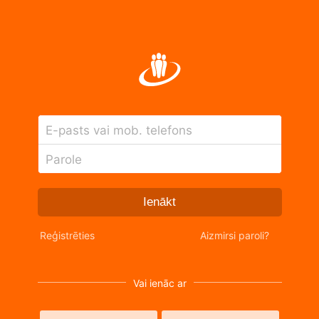
E-pasts vai mob. telefons
Parole
Ienākt
Reģistrēties
Aizmirsi paroli?
Vai ienāc ar