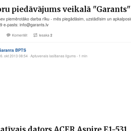
ru piedāvājums veikalā "Garants"
 sev piemērotāko darba rīku - mēs piegādāsim, uzstādīsim un apkalposim!
 e-pasts: info@
garants.lv
1
Komentēt
Iesaka
2
Garants BPTS
6. okt 2013 08:54
· Aptuvenais lasīšanas ilgums - 1 min
atīvais dators ACER Aspire E1-531