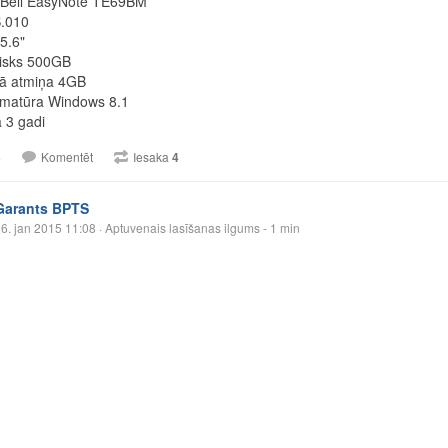
 Bell EasyNote TE69BM
.010
5.6"
disks 500GB
vā atmiņa 4GB
matūra Windows 8.1
a 3 gadi
3
Komentēt
Iesaka
4
Garants BPTS
6. jan 2015 11:08
· Aptuvenais lasīšanas ilgums - 1 min