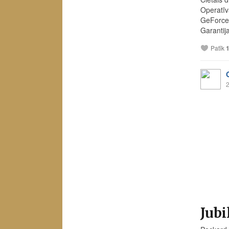
Operatī
GeForce
Garantij
Patīk
2
Jubi