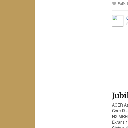
Patīk
2
Jubi
ACER Asp
Core i3 
NX.MRH
Ekrāns 1
Cietais 