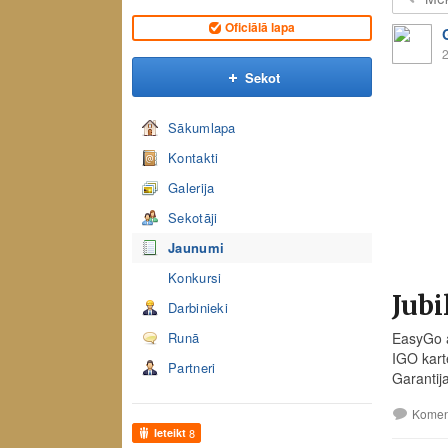
Oficiālā lapa
2
Sekot
Sākumlapa
Kontakti
Galerija
Sekotāji
Jaunumi
Konkursi
Jubi
Darbinieki
Runā
EasyGo a
IGO kart
Partneri
Garantij
Komen
Ieteikt
8