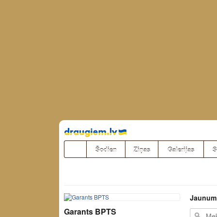
Pāriet
uz
saturu
Šodien
Ziņas
Galerijas
S
Jaunum
Garants BPTS