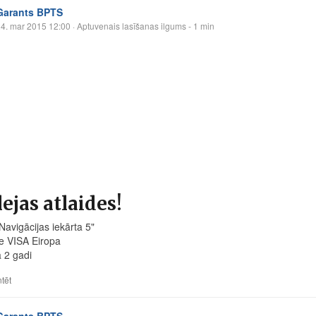
Garants BPTS
4. mar 2015 12:00
· Aptuvenais lasīšanas ilgums - 1 min
lejas atlaides!
avigācijas iekārta 5"
e VISA Eiropa
a 2 gadi
tēt
Garants BPTS