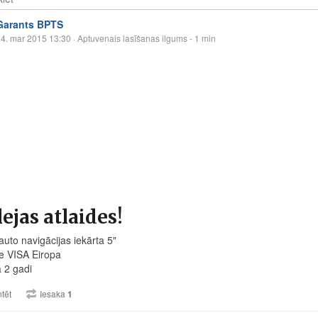
Garants BPTS
4. mar 2015 13:30
· Aptuvenais lasīšanas ilgums - 1 min
lejas atlaides!
uto navigācijas iekārta 5"
e VISA Eiropa
a 2 gadi
tēt
Iesaka
1