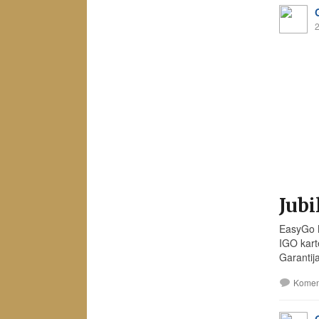
2
Jubi
EasyGo N
IGO kart
Garantij
Komen