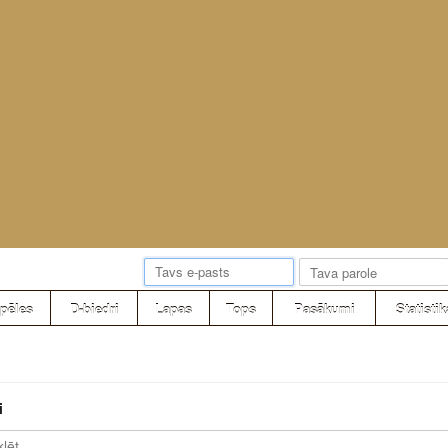
pēles
D-biedri
Lapas
Tops
Pasākumi
Statistik
i