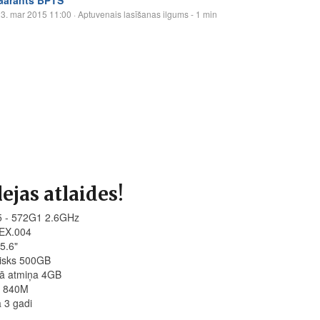
3. mar 2015 11:00
· Aptuvenais lasīšanas ilgums - 1 min
lejas atlaides!
 - 572G1 2.6GHz
EX.004
5.6"
disks 500GB
vā atmiņa 4GB
 840M
a 3 gadi