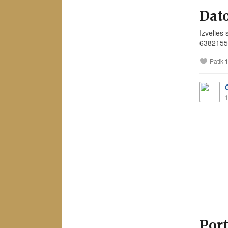
Dato
Izvēlies
63821559
Patīk
1
Port