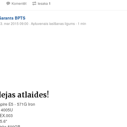
1
Komentēt
Iesaka
1
Garants BPTS
3. mar 2015 09:00
· Aptuvenais lasīšanas ilgums - 1 min
lejas atlaides!
ire E5 - 571G Iron
- 4005U
EX.003
5.6"
disks 500GB