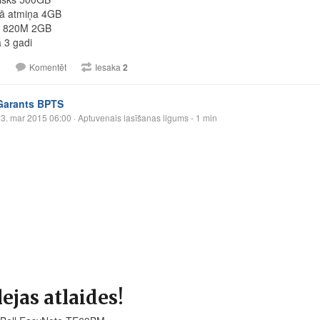
vā atmiņa 4GB
 820M 2GB
a 3 gadi
1
Komentēt
Iesaka
2
Garants BPTS
3. mar 2015 06:00
· Aptuvenais lasīšanas ilgums - 1 min
lejas atlaides!