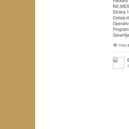
Packard
NX.39ES
Ekrāns 1
Cietais 
Operatī
Program
Garantij
Patīk
2