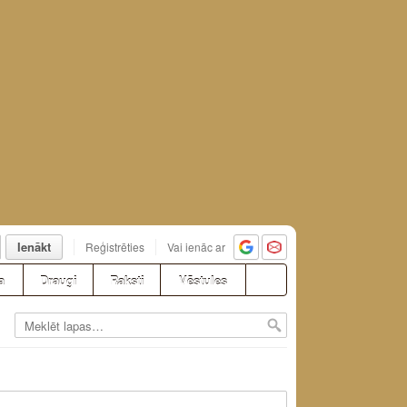
Ienākt
Reģistrēties
Vai ienāc ar
a
Draugi
Raksti
Vēstules