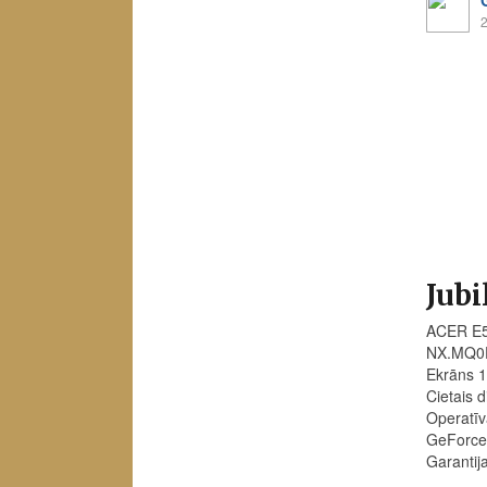
2
Jubi
ACER E5
NX.MQ0
Ekrāns 1
Cietais 
Operatī
GeForce
Garantij