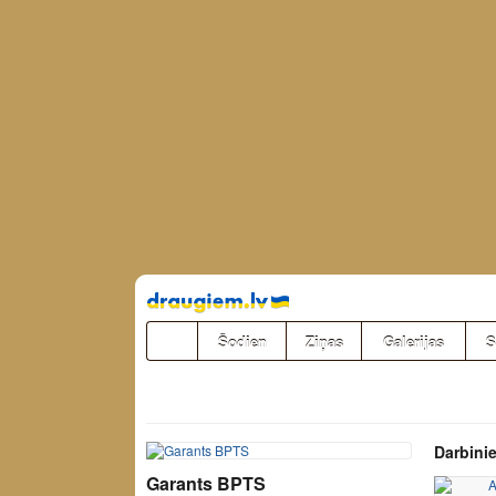
Pāriet
uz
saturu
Šodien
Ziņas
Galerijas
S
Darbinie
Garants BPTS