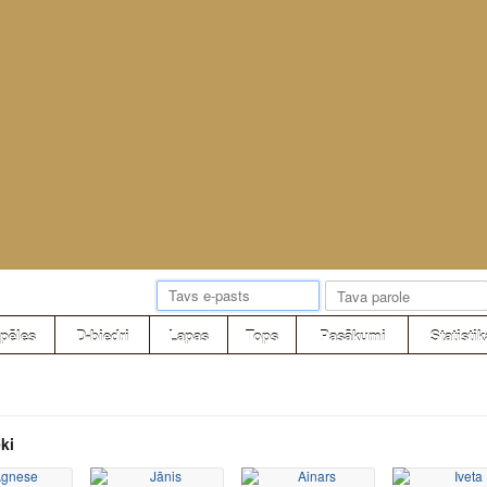
pēles
D-biedri
Lapas
Tops
Pasākumi
Statistik
ki