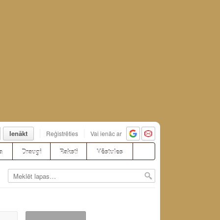
Ienākt
Reģistrēties
Vai ienāc ar
a
Draugi
Raksti
Vēstules