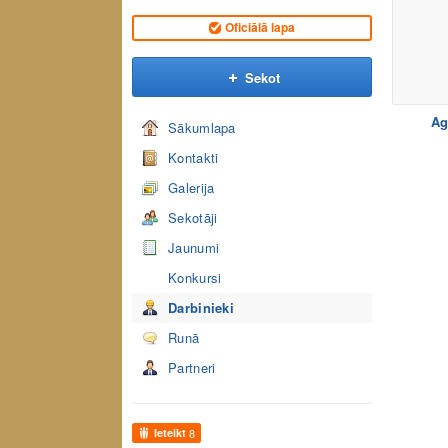
Oficiālā lapa
Sekot
Ag
Sākumlapa
Kontakti
Galerija
Sekotāji
Jaunumi
Konkursi
Darbinieki
Runā
Partneri
Ieteikt
8