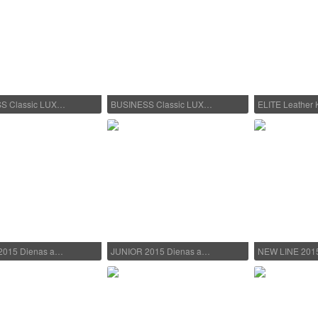
S Classic LUX…
BUSINESS Classic LUX…
ELITE Leather
2015 Dienas a…
JUNIOR 2015 Dienas a…
NEW LINE 201