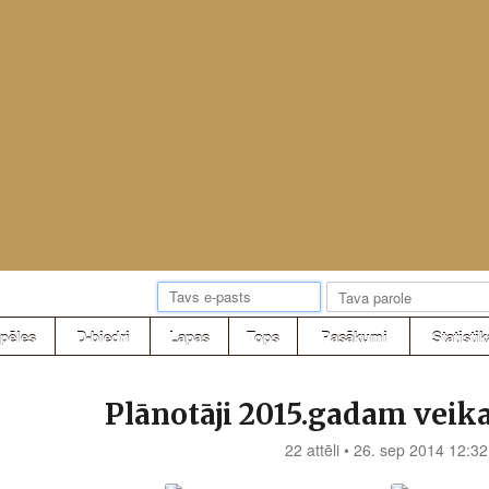
pēles
D-biedri
Lapas
Tops
Pasākumi
Statistik
Plānotāji 2015.gadam veik
22 attēli • 26. sep 2014 12:32