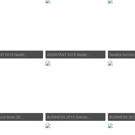
NT 2015 Nedēļ…
ASSISTANT 2015 Nedēļ…
Nedēļa horizont
ura bloks 20…
BUSINESS 2015 Dienas…
BUSINESS 201