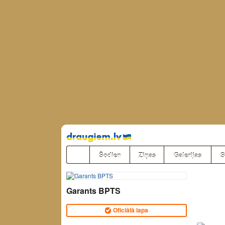
Pāriet
uz
saturu
Šodien
Ziņas
Galerijas
S
Garants BPTS
Oficiālā lapa