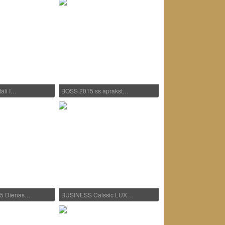
āli I…
BOSS 2015 ss aprakst…
5 Dienas…
BUSINESS Calssic LUX…