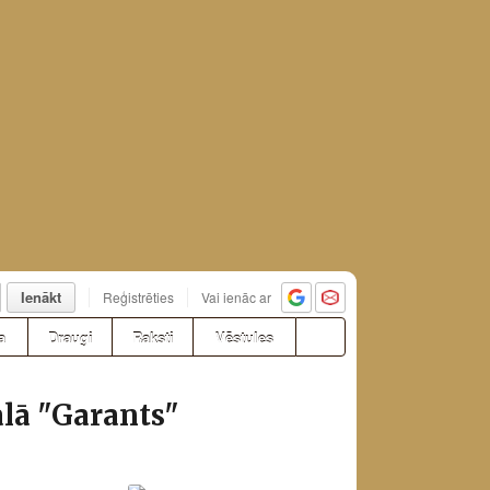
Ienākt
Reģistrēties
Vai ienāc ar
a
Draugi
Raksti
Vēstules
alā "Garants"