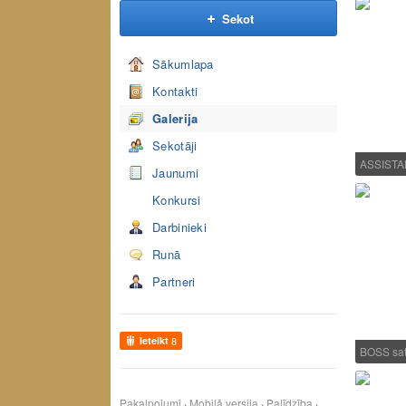
Sekot
Sākumlapa
Kontakti
Galerija
Sekotāji
ASSISTA
Jaunumi
Konkursi
Darbinieki
Runā
Partneri
Ieteikt
8
BOSS sat
Pakalpojumi
Mobilā versija
Palīdzība