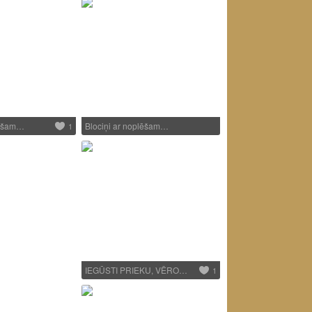
lēšam…
Blociņi ar noplēšam…
1
IEGŪSTI PRIEKU, VĒRO…
1