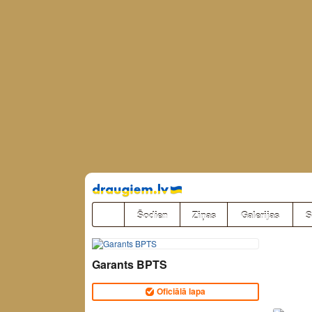
Pāriet
uz
saturu
Šodien
Ziņas
Galerijas
S
Garants BPTS
Oficiālā lapa