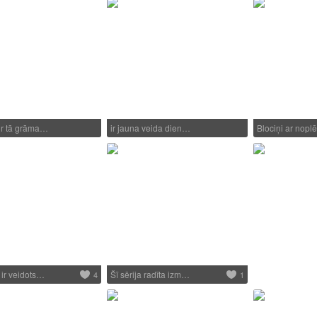
ir tā grāma…
ir jauna veida dien…
Blociņi ar nop
 ir veidots…
Šī sērija radīta izm…
4
1