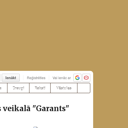
Ienākt
Reģistrēties
Vai ienāc ar
a
Draugi
Raksti
Vēstules
 veikalā "Garants"