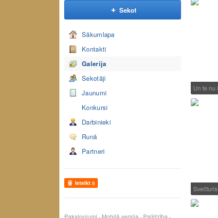
Sekot
Sākumlapa
Kontakti
Galerija
Sekotāji
Un te nu 
Jaunumi
Konkursi
Darbinieki
Runā
Partneri
Ieteikt
8
Svečturis
Pakalpojumi
Mobilā versija
Palīdzība