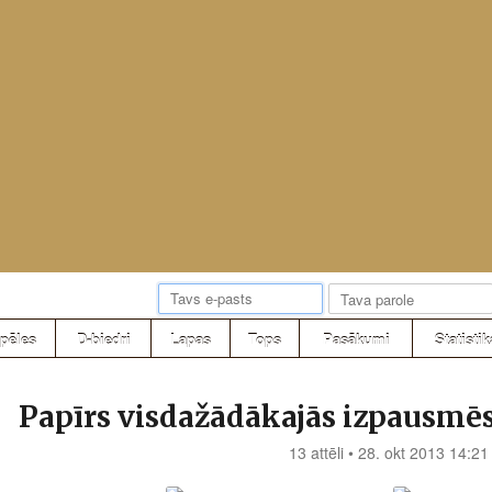
pēles
D-biedri
Lapas
Tops
Pasākumi
Statistik
Papīrs visdažādākajās izpausmēs
13 attēli • 28. okt 2013 14:21