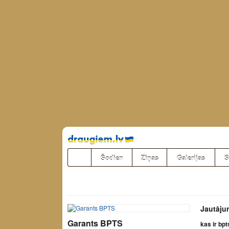
Pāriet
uz
saturu
Šodien
Ziņas
Galerijas
S
Jautāju
Garants BPTS
kas ir bpt