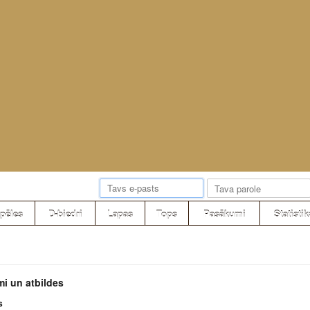
pēles
D-biedri
Lapas
Tops
Pasākumi
Statistik
mi un atbildes
s