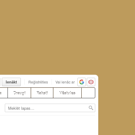
Ienākt
Reģistrēties
Vai ienāc ar
a
Draugi
Raksti
Vēstules