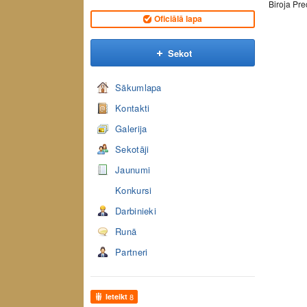
Biroja Pre
Oficiālā lapa
Sekot
Sākumlapa
Kontakti
Galerija
Sekotāji
Jaunumi
Konkursi
Darbinieki
Runā
Partneri
Ieteikt
8