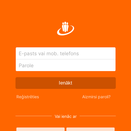
E-pasts vai mob. telefons
Parole
Ienākt
Reģistrēties
Aizmirsi paroli?
Vai ienāc ar