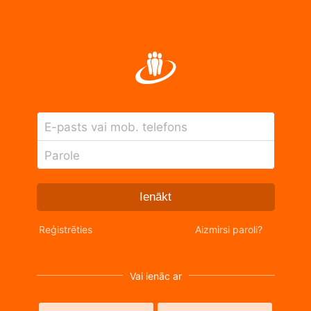
E-pasts vai mob. telefons
Parole
Ienākt
Reģistrēties
Aizmirsi paroli?
Vai ienāc ar